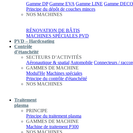
Gamme DP
Gamme EVA
Gamme LINE
Gamme DEC
Principe du dépôt de couches minces
NOS MACHINES
RÉNOVATION DE BÂTIS
MACHINES SPÉCIALES PVD
PVD – Hardcoating
Contrôle
d’étanchéité
SECTEURS D’ACTIVITÉS
Aéronautique & spatial
Automobile
Connecteurs / raccor
GAMMES DE MACHINE
Modul'He
Machines spéciales
Principe du contrôle d'étanchéité
NOS MACHINES
Traitement
plasma
PRINCIPE
Principe du traitement plasma
GAMMES DE MACHINE
Machine de traitement P300
NOS MACHINES