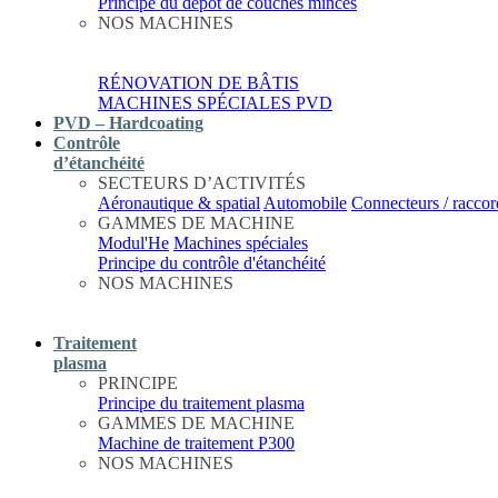
Principe du dépôt de couches minces
NOS MACHINES
RÉNOVATION DE BÂTIS
MACHINES SPÉCIALES PVD
PVD – Hardcoating
Contrôle
d’étanchéité
SECTEURS D’ACTIVITÉS
Aéronautique & spatial
Automobile
Connecteurs / raccor
GAMMES DE MACHINE
Modul'He
Machines spéciales
Principe du contrôle d'étanchéité
NOS MACHINES
Traitement
plasma
PRINCIPE
Principe du traitement plasma
GAMMES DE MACHINE
Machine de traitement P300
NOS MACHINES