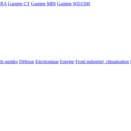
ORA
Gamme CT
Gamme MIH
Gamme WD1500
ds rapides
Défense
Electronique
Energie
Froid industriel, climatisation