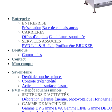
Entreprise
ENTREPRISE
Présentation
Base de connaissances
CARRIÈRES
Offres d'emplois
Candidature spontanée
SERVICES ASSOCIES
PVD Lab & He Lab
Profilomètre BRUKER
Boutique
Commandes
Contact
Mon compte
Savoir-faire
Dépôt de couches minces
Contrôle d’étanchéité
Activation de surface plasma
PVD – Dépôt couches minces
SECTEURS D’ACTIVITÉS
Décoration
Défense
Énergie, photovoltaïque
Horlogerie
GAMME DE MACHINES
Gamme DP
Gamme EVA
Gamme LINE
Gamme DEC