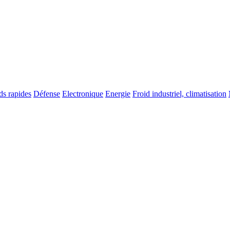
ds rapides
Défense
Electronique
Energie
Froid industriel, climatisation