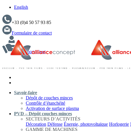
English
+33 (0)4 50 57 93 85
Formulaire de contact
Support client
Savoir-faire
Dépôt de couches minces
Contrôle d’étanchéité
Activation de surface plasma
PVD – Dépôt couches minces
SECTEURS D’ACTIVITÉS
Décoration
Défense
Énergie, photovoltaïque
Horlogerie
GAMME DE MACHINES