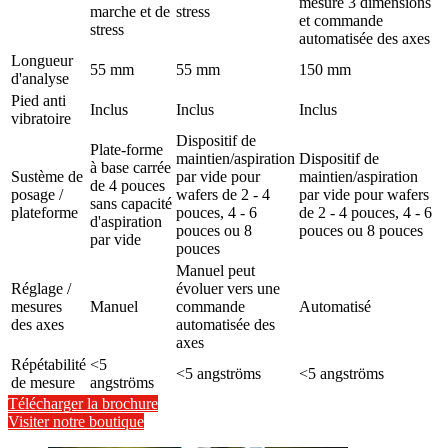
mesure 3 dimensions
marche et de
stress
et commande
stress
automatisée des axes
Longueur
55 mm
55 mm
150 mm
d'analyse
Pied anti
Inclus
Inclus
Inclus
vibratoire
Dispositif de
Plate-forme
maintien/aspiration
Dispositif de
à base carrée
Sustème de
par vide pour
maintien/aspiration
de 4 pouces
posage /
wafers de 2 - 4
par vide pour wafers
sans capacité
plateforme
pouces, 4 - 6
de 2 - 4 pouces, 4 - 6
d'aspiration
pouces ou 8
pouces ou 8 pouces
par vide
pouces
Manuel peut
Réglage /
évoluer vers une
mesures
Manuel
commande
Automatisé
des axes
automatisée des
axes
Répétabilité
<5
<5 angströms
<5 angströms
de mesure
angströms
Télécharger la brochure
Visiter notre boutique