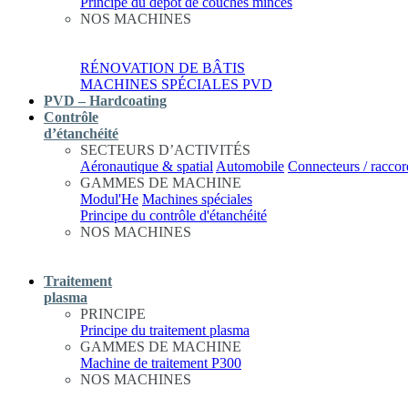
Principe du dépôt de couches minces
NOS MACHINES
RÉNOVATION DE BÂTIS
MACHINES SPÉCIALES PVD
PVD – Hardcoating
Contrôle
d’étanchéité
SECTEURS D’ACTIVITÉS
Aéronautique & spatial
Automobile
Connecteurs / raccor
GAMMES DE MACHINE
Modul'He
Machines spéciales
Principe du contrôle d'étanchéité
NOS MACHINES
Traitement
plasma
PRINCIPE
Principe du traitement plasma
GAMMES DE MACHINE
Machine de traitement P300
NOS MACHINES