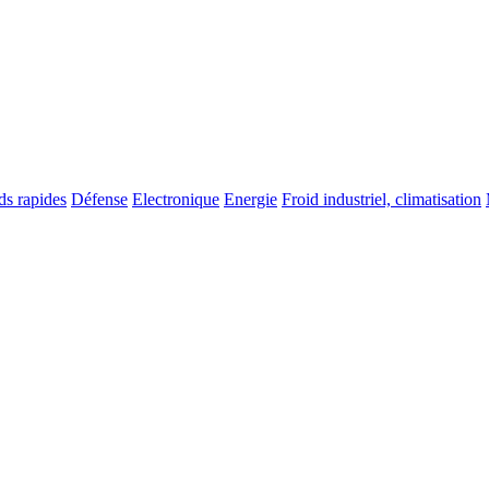
ds rapides
Défense
Electronique
Energie
Froid industriel, climatisation