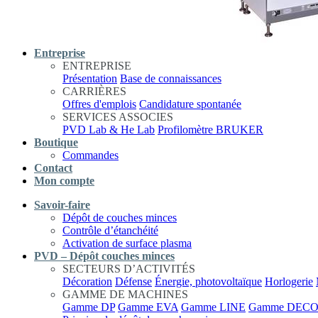
Entreprise
ENTREPRISE
Présentation
Base de connaissances
CARRIÈRES
Offres d'emplois
Candidature spontanée
SERVICES ASSOCIES
PVD Lab & He Lab
Profilomètre BRUKER
Boutique
Commandes
Contact
Mon compte
Savoir-faire
Dépôt de couches minces
Contrôle d’étanchéité
Activation de surface plasma
PVD – Dépôt couches minces
SECTEURS D’ACTIVITÉS
Décoration
Défense
Énergie, photovoltaïque
Horlogerie
GAMME DE MACHINES
Gamme DP
Gamme EVA
Gamme LINE
Gamme DEC