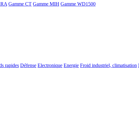
ORA
Gamme CT
Gamme MIH
Gamme WD1500
ds rapides
Défense
Electronique
Energie
Froid industriel, climatisation