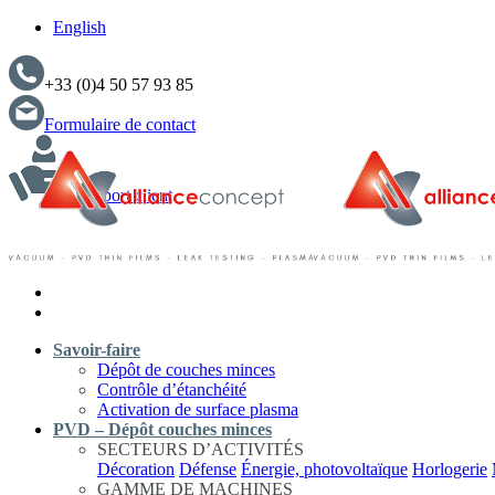
English
+33 (0)4 50 57 93 85
Formulaire de contact
Support client
Savoir-faire
Dépôt de couches minces
Contrôle d’étanchéité
Activation de surface plasma
PVD – Dépôt couches minces
SECTEURS D’ACTIVITÉS
Décoration
Défense
Énergie, photovoltaïque
Horlogerie
GAMME DE MACHINES