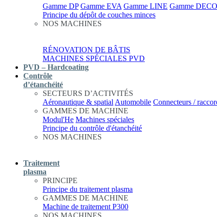
Gamme DP
Gamme EVA
Gamme LINE
Gamme DEC
Principe du dépôt de couches minces
NOS MACHINES
RÉNOVATION DE BÂTIS
MACHINES SPÉCIALES PVD
PVD – Hardcoating
Contrôle
d’étanchéité
SECTEURS D’ACTIVITÉS
Aéronautique & spatial
Automobile
Connecteurs / raccor
GAMMES DE MACHINE
Modul'He
Machines spéciales
Principe du contrôle d'étanchéité
NOS MACHINES
Traitement
plasma
PRINCIPE
Principe du traitement plasma
GAMMES DE MACHINE
Machine de traitement P300
NOS MACHINES