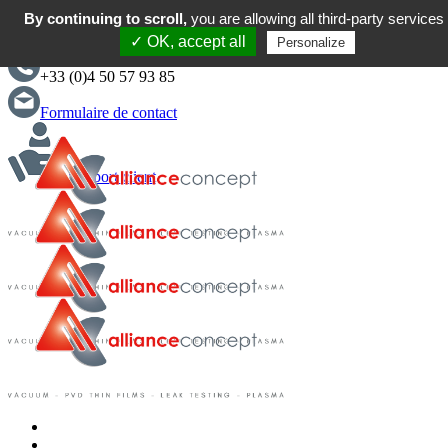
By continuing to scroll,
you are allowing all third-party services
English
✓ OK, accept all
Personalize
+33 (0)4 50 57 93 85
Formulaire de contact
Support client