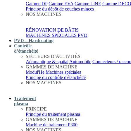
Gamme DP
Gamme EVA
Gamme LINE
Gamme DEC
Principe du dépôt de couches minces
NOS MACHINES
RÉNOVATION DE BÂTIS
MACHINES SPÉCIALES PVD
PVD – Hardcoating
Contrôle
d’étanchéité
SECTEURS D’ACTIVITÉS
Aéronautique & spatial
Automobile
Connecteurs / raccor
GAMMES DE MACHINE
Modul'He
Machines spéciales
Principe du contrôle d'étanchéité
NOS MACHINES
Traitement
plasma
PRINCIPE
Principe du traitement plasma
GAMMES DE MACHINE
Machine de traitement P300
NOS MACHINES