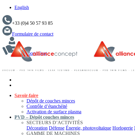
English
+33 (0)4 50 57 93 85
Formulaire de contact
Support client
Savoir-faire
Dépôt de couches minces
Contrôle d’étanchéité
Activation de surface plasma
PVD – Dépôt couches minces
SECTEURS D’ACTIVITÉS
Décoration
Défense
Énergie, photovoltaïque
Horlogerie
GAMME DE MACHINES