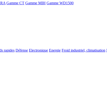
ORA
Gamme CT
Gamme MIH
Gamme WD1500
ds rapides
Défense
Electronique
Energie
Froid industriel, climatisation