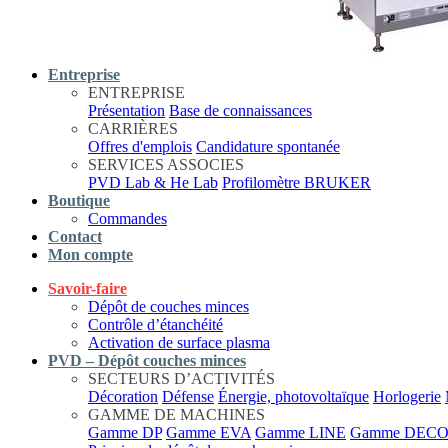
Entreprise
ENTREPRISE
Présentation
Base de connaissances
CARRIÈRES
Offres d'emplois
Candidature spontanée
SERVICES ASSOCIES
PVD Lab & He Lab
Profilomètre BRUKER
Boutique
Commandes
Contact
Mon compte
Savoir-faire
Dépôt de couches minces
Contrôle d’étanchéité
Activation de surface plasma
PVD – Dépôt couches minces
SECTEURS D’ACTIVITÉS
Décoration
Défense
Énergie, photovoltaïque
Horlogerie
GAMME DE MACHINES
Gamme DP
Gamme EVA
Gamme LINE
Gamme DEC