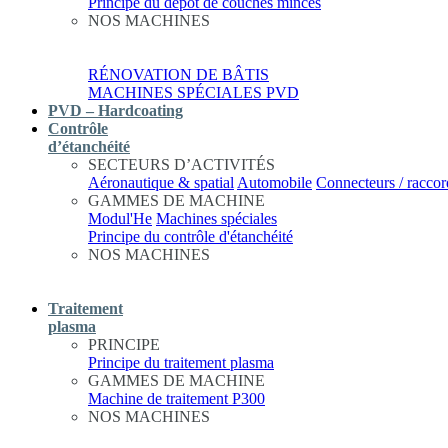
Principe du dépôt de couches minces
NOS MACHINES
RÉNOVATION DE BÂTIS
MACHINES SPÉCIALES PVD
PVD – Hardcoating
Contrôle
d’étanchéité
SECTEURS D’ACTIVITÉS
Aéronautique & spatial
Automobile
Connecteurs / raccor
GAMMES DE MACHINE
Modul'He
Machines spéciales
Principe du contrôle d'étanchéité
NOS MACHINES
Traitement
plasma
PRINCIPE
Principe du traitement plasma
GAMMES DE MACHINE
Machine de traitement P300
NOS MACHINES