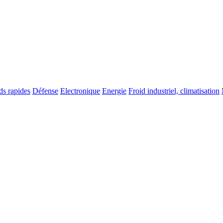
ds rapides
Défense
Electronique
Energie
Froid industriel, climatisation