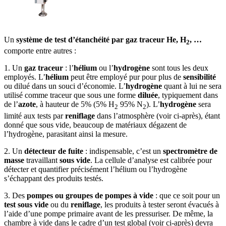
Un
système de test d’étanchéité par gaz traceur He, H
, …
2
comporte entre autres :
1. Un
gaz traceur
: l’
hélium
ou l’
hydrogène
sont tous les deux
employés. L’
hélium
peut être employé pur pour plus de
sensibilité
ou dilué dans un souci d’économie. L’
hydrogène
quant à lui ne sera
utilisé comme traceur que sous une forme
diluée
, typiquement dans
de l’
azote
, à hauteur de 5% (5% H
95% N
). L’
hydrogène
sera
2
2
limité aux tests par
reniflage
dans l’atmosphère (voir ci-après), étant
donné que sous vide, beaucoup de matériaux dégazent de
l’hydrogène, parasitant ainsi la mesure.
2. Un
détecteur de fuite
: indispensable, c’est un
spectromètre de
masse
travaillant
sous vide
. La cellule d’analyse est calibrée pour
détecter et quantifier précisément l’hélium ou l’hydrogène
s’échappant des produits testés.
3. Des
pompes ou groupes de pompes à vide
: que ce soit pour un
test sous vide
ou du
reniflage
, les produits à tester seront évacués à
l’aide d’une pompe primaire avant de les pressuriser. De même, la
chambre à vide dans le cadre d’un test global (voir ci-après) devra