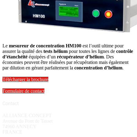
Le
mesureur de concentration HM100
est l’outil ultime pour
assurer la qualité des
tests hélium
pour toutes les lignes de
contrôle
d’étanchéité
équipées d’un
récupérateur d’hélium
. Des
économies peuvent être réalisées par récupération mais également
par dilution en gérant parfaitement la
concentration d’hélium
.
Télécharger la brochure
Formulaire de contact
Contact
ALLIANCE CONCEPT
Avenue du Pont de Tasset
74960 ANNECY
FRANCE