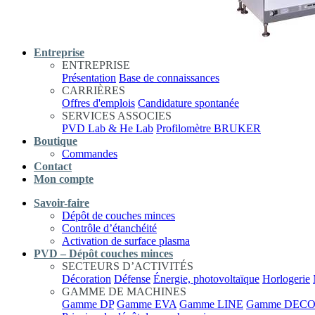
Entreprise
ENTREPRISE
Présentation
Base de connaissances
CARRIÈRES
Offres d'emplois
Candidature spontanée
SERVICES ASSOCIES
PVD Lab & He Lab
Profilomètre BRUKER
Boutique
Commandes
Contact
Mon compte
Savoir-faire
Dépôt de couches minces
Contrôle d’étanchéité
Activation de surface plasma
PVD – Dépôt couches minces
SECTEURS D’ACTIVITÉS
Décoration
Défense
Énergie, photovoltaïque
Horlogerie
GAMME DE MACHINES
Gamme DP
Gamme EVA
Gamme LINE
Gamme DEC