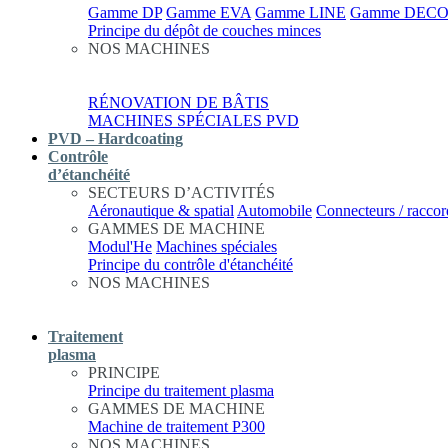
Gamme DP
Gamme EVA
Gamme LINE
Gamme DEC
Principe du dépôt de couches minces
NOS MACHINES
RÉNOVATION DE BÂTIS
MACHINES SPÉCIALES PVD
PVD – Hardcoating
Contrôle
d’étanchéité
SECTEURS D’ACTIVITÉS
Aéronautique & spatial
Automobile
Connecteurs / raccor
GAMMES DE MACHINE
Modul'He
Machines spéciales
Principe du contrôle d'étanchéité
NOS MACHINES
Traitement
plasma
PRINCIPE
Principe du traitement plasma
GAMMES DE MACHINE
Machine de traitement P300
NOS MACHINES