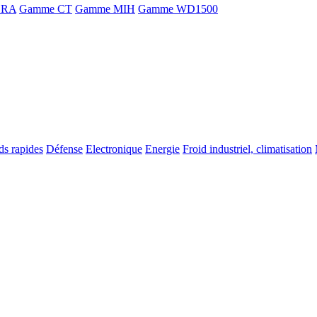
ORA
Gamme CT
Gamme MIH
Gamme WD1500
ds rapides
Défense
Electronique
Energie
Froid industriel, climatisation