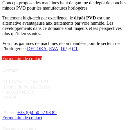
Concept propose des machines haut de gamme de dépôt de couches
minces PVD pour les manufactures horlogères.
Traitement high-tech par excellence, le
dépôt PVD
est une
alternative avantageuse aux traitements par voie humide. Les
développements dans ce domaine sont majeurs et les perspectives
plus qu’intéressantes.
Voir nos gammes de machines recommandées pour le secteur de
l’horlogerie :
DECORA
,
EVA
,
DP
et
CT
.
Formulaire de contact
Contact
ALLIANCE CONCEPT
Avenue du Pont de Tasset
74960 ANNECY
FRANCE
Phone :
+33 (0)4 50 57 93 85
Formulaire de contact
Réseaux sociaux