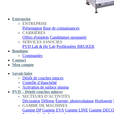
Entreprise
ENTREPRISE
Présentation
Base de connaissances
CARRIÈRES
Offres d'emplois
Candidature spontanée
SERVICES ASSOCIES
PVD Lab & He Lab
Profilomètre BRUKER
Boutique
Commandes
Contact
Mon compte
Savoir-faire
Dépôt de couches minces
Contrôle d’étanchéité
Activation de surface plasma
PVD – Dépôt couches minces
SECTEURS D’ACTIVITÉS
Décoration
Défense
Énergie, photovoltaïque
Horlogerie
GAMME DE MACHINES
Gamme DP
Gamme EVA
Gamme LINE
Gamme DEC