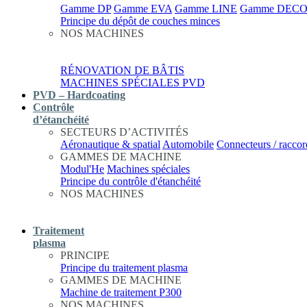
Gamme DP
Gamme EVA
Gamme LINE
Gamme DEC
Principe du dépôt de couches minces
NOS MACHINES
RÉNOVATION DE BÂTIS
MACHINES SPÉCIALES PVD
PVD – Hardcoating
Contrôle
d’étanchéité
SECTEURS D’ACTIVITÉS
Aéronautique & spatial
Automobile
Connecteurs / raccor
GAMMES DE MACHINE
Modul'He
Machines spéciales
Principe du contrôle d'étanchéité
NOS MACHINES
Traitement
plasma
PRINCIPE
Principe du traitement plasma
GAMMES DE MACHINE
Machine de traitement P300
NOS MACHINES