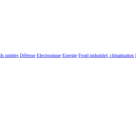
ds rapides
Défense
Electronique
Energie
Froid industriel, climatisation