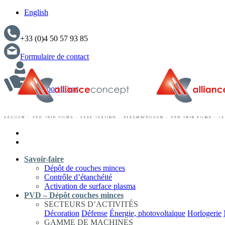
English
+33 (0)4 50 57 93 85
Formulaire de contact
Support client
Savoir-faire
Dépôt de couches minces
Contrôle d’étanchéité
Activation de surface plasma
PVD – Dépôt couches minces
SECTEURS D’ACTIVITÉS
Décoration
Défense
Énergie, photovoltaïque
Horlogerie
GAMME DE MACHINES