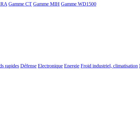
ORA
Gamme CT
Gamme MIH
Gamme WD1500
ds rapides
Défense
Electronique
Energie
Froid industriel, climatisation