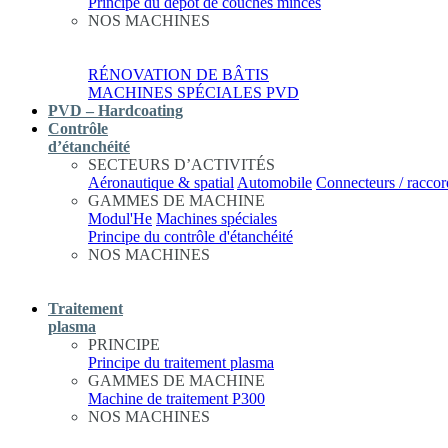
Principe du dépôt de couches minces
NOS MACHINES
RÉNOVATION DE BÂTIS
MACHINES SPÉCIALES PVD
PVD – Hardcoating
Contrôle
d’étanchéité
SECTEURS D’ACTIVITÉS
Aéronautique & spatial
Automobile
Connecteurs / raccor
GAMMES DE MACHINE
Modul'He
Machines spéciales
Principe du contrôle d'étanchéité
NOS MACHINES
Traitement
plasma
PRINCIPE
Principe du traitement plasma
GAMMES DE MACHINE
Machine de traitement P300
NOS MACHINES