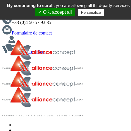
By continuing to scroll,
you are allowing all third-party services
English
✓ OK, accept all
Personalize
+33 (0)4 50 57 93 85
Formulaire de contact
Support client