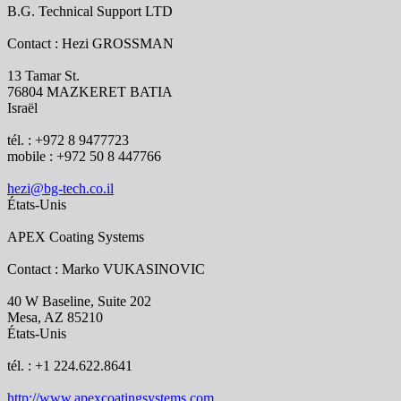
B.G. Technical Support LTD
Contact : Hezi GROSSMAN
13 Tamar St.
76804 MAZKERET BATIA
Israël
tél. : +972 8 9477723
mobile : +972 50 8 447766
hezi@bg-tech.co.il
États-Unis
APEX Coating Systems
Contact : Marko VUKASINOVIC
40 W Baseline, Suite 202
Mesa, AZ 85210
États-Unis
tél. : +1 224.622.8641
http://www.apexcoatingsystems.com