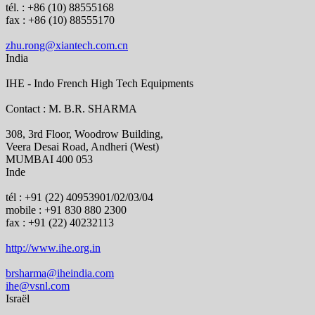
tél. : +86 (10) 88555168
fax : +86 (10) 88555170
zhu.rong@xiantech.com.cn
India
IHE - Indo French High Tech Equipments
Contact : M. B.R. SHARMA
308, 3rd Floor, Woodrow Building,
Veera Desai Road, Andheri (West)
MUMBAI 400 053
Inde
tél : +91 (22) 40953901/02/03/04
mobile : +91 830 880 2300
fax : +91 (22) 40232113
http://www.ihe.org.in
brsharma@iheindia.com
ihe@vsnl.com
Israël