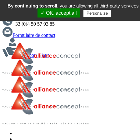
By continuing to scroll,
you are allowing all third-party services
English
✓ OK, accept all
Personalize
+33 (0)4 50 57 93 85
Formulaire de contact
Support client