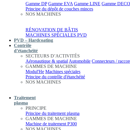
Gamme DP
Gamme EVA
Gamme LINE
Gamme DEC
Principe du dépôt de couches minces
NOS MACHINES
RÉNOVATION DE BÂTIS
MACHINES SPÉCIALES PVD
PVD – Hardcoating
Contrôle
d’étanchéité
SECTEURS D’ACTIVITÉS
Aéronautique & spatial
Automobile
Connecteurs / raccor
GAMMES DE MACHINE
Modul'He
Machines spéciales
Principe du contrôle d'étanchéité
NOS MACHINES
Traitement
plasma
PRINCIPE
Principe du traitement plasma
GAMMES DE MACHINE
Machine de traitement P300
NOS MACHINES