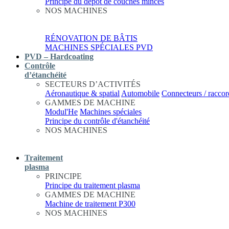
Principe du dépôt de couches minces
NOS MACHINES
RÉNOVATION DE BÂTIS
MACHINES SPÉCIALES PVD
PVD – Hardcoating
Contrôle
d’étanchéité
SECTEURS D’ACTIVITÉS
Aéronautique & spatial
Automobile
Connecteurs / raccor
GAMMES DE MACHINE
Modul'He
Machines spéciales
Principe du contrôle d'étanchéité
NOS MACHINES
Traitement
plasma
PRINCIPE
Principe du traitement plasma
GAMMES DE MACHINE
Machine de traitement P300
NOS MACHINES