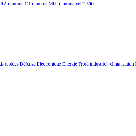
ORA
Gamme CT
Gamme MIH
Gamme WD1500
ds rapides
Défense
Electronique
Energie
Froid industriel, climatisation