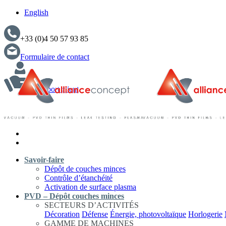
English
+33 (0)4 50 57 93 85
Formulaire de contact
Support client
Savoir-faire
Dépôt de couches minces
Contrôle d’étanchéité
Activation de surface plasma
PVD – Dépôt couches minces
SECTEURS D’ACTIVITÉS
Décoration
Défense
Énergie, photovoltaïque
Horlogerie
GAMME DE MACHINES