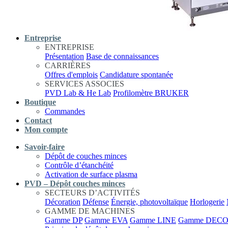
Entreprise
ENTREPRISE
Présentation
Base de connaissances
CARRIÈRES
Offres d'emplois
Candidature spontanée
SERVICES ASSOCIES
PVD Lab & He Lab
Profilomètre BRUKER
Boutique
Commandes
Contact
Mon compte
Savoir-faire
Dépôt de couches minces
Contrôle d’étanchéité
Activation de surface plasma
PVD – Dépôt couches minces
SECTEURS D’ACTIVITÉS
Décoration
Défense
Énergie, photovoltaïque
Horlogerie
GAMME DE MACHINES
Gamme DP
Gamme EVA
Gamme LINE
Gamme DEC