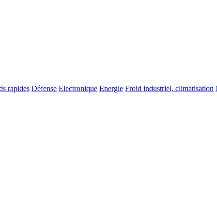
ds rapides
Défense
Electronique
Energie
Froid industriel, climatisation